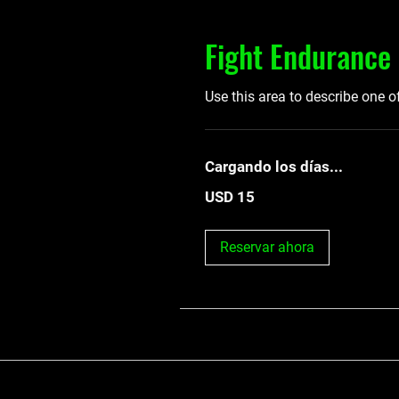
Fight Endurance
Use this area to describe one o
Cargando los días...
15
USD 15
dólares
estadounidenses
Reservar ahora