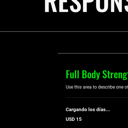
RESPON
Full Body Streng
Use this area to describe one o
Cargando los días...
15
USD 15
dólares
estadounidenses