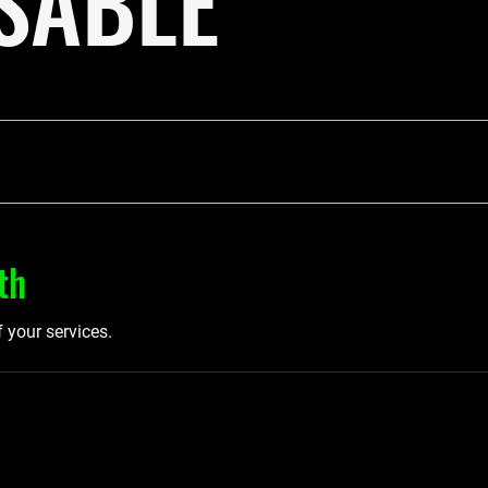
SABLE
th
f your services.