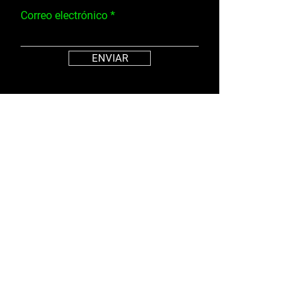
Correo electrónico
ENVIAR
Estudio Fitlife
SOCIALES
HORARIO DE
GIMNASIO
Lunes/martes/jueve
3231 F AVE
s/viernes: 5:00 a. m.
GULFPORT, MS